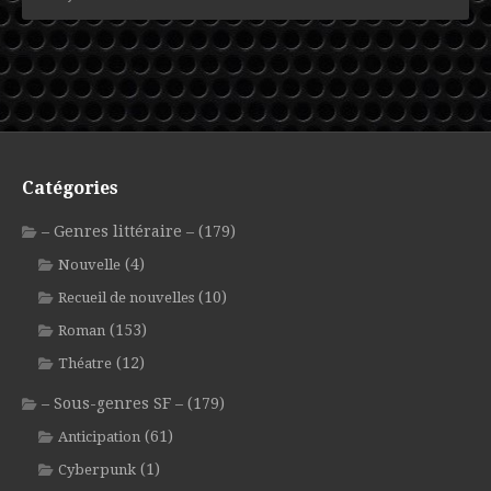
Catégories
– Genres littéraire –
(179)
(4)
Nouvelle
(10)
Recueil de nouvelles
(153)
Roman
(12)
Théatre
– Sous-genres SF –
(179)
(61)
Anticipation
(1)
Cyberpunk