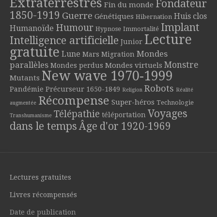
Extraterrestres
Fondateur
Fin du monde
1850-1919
Guerre
Huis clos
Génétiques
Hibernation
Implant
Humour
Humanoïde
Hypnose
Immortalité
Lecture
Intelligence artificielle
Junior
gratuite
Mondes
Lune
Mars
Migration
parallèles
Monstre
Mondes virtuels
Mondes perdus
New wave 1970-1999
Mutants
Robots
Pandémie
Précurseur 1650-1849
Religion
Réalité
Récompense
Super-héros
Technologie
augmentée
Voyages
Télépathie
téléportation
Transhumanisme
dans le temps
Âge d'or 1920-1969
Lectures gratuites
Livres récompensés
Date de publication