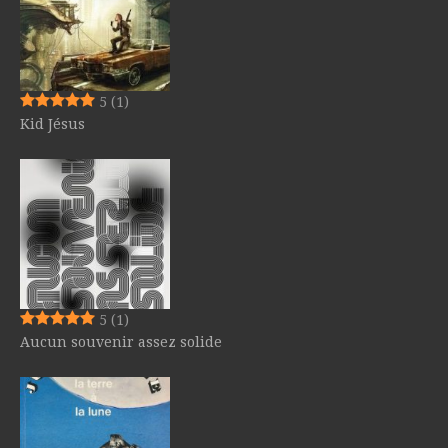
5
(1)
Kid Jésus
5
(1)
Aucun souvenir assez solide