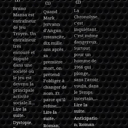
(2)
(1)
Bruno
La
Quand
Mansa est
Chronolyse,
Mark
entraîneur
c’est
Jervann
de Jeu
inquiétant.
d’Angun
Troyen. Un
C’est même
ressuscite,
entraîneur
dangereux.
dix mille
très
Surtout
ans après
entouré et
pour un
sa
disputé
homme de
première
dans une
1966 qui
mort, on
société où
plonge,
prétend
le jeu est
sans l’avoir
l’obliger à
devenu la
voulu, dans
changer de
principale
le Temps
nom. Et
activité
incertain,...
parce qu’il
sociale.Il...
Lire la
refuse,...
Lire la
suite.
Lire la
suite.
Anticipatio
suite.
Dystopie
,
n
,
Roman
Roman
,