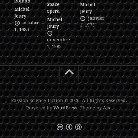
Roman
Space
Michel
Michel
opera
Jeury
Jeury
janvier
Michel
octobre
1, 1973
Jeury
1, 1985
novembre
1, 1982
Passion Science-Fiction © 2026. All Rights Reserved.
Powered by
WordPress
. Theme by
Alx
.