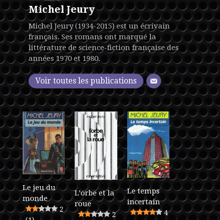
Michel Jeury
Michel Jeury (1934-2015) est un écrivain
français. Ses romans ont marqué la
littérature de science-fiction française des
années 1970 et 1980.
Voir toutes les publications
Le jeu du
Le temps
L’orbe et la
monde
incertain
roue
2
4
2
(1)